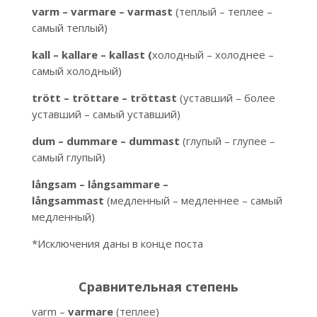
varm – varmare – varmast
(теплый – теплее –
самый теплый)
kall – kallare – kallast (
холодный – холоднее –
самый холодный)
trött – tröttare – tröttast
(уставший – более
уставший – самый уставший)
dum – dummare – dummast
(глупый – глупее –
самый глупый)
långsam – långsammare –
långsammast
(медленный – медленнее – самый
медленный)
*Исключения даны в конце поста
Сравнительная степень
varm –
varmare
(теплее)