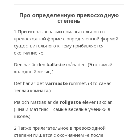
Про определенную превосходную
степень
1.При использовании прилагательного в
превосходной форме с определенной формой
существительного к нему прибавляется
окончание -e.
Den här är den
kallaste
månaden. (Это самый
холодный месяц.)
Det här är det
varmaste
rummet. (Это самая
теплая комната.)
Pia och Mattias är de
roligaste
elever i skolan.
(Пиа и Маттиас – самые веселые ученики в
школе.)
2.Также прилагательное в превосходной
степени пишется с окончанием -e после