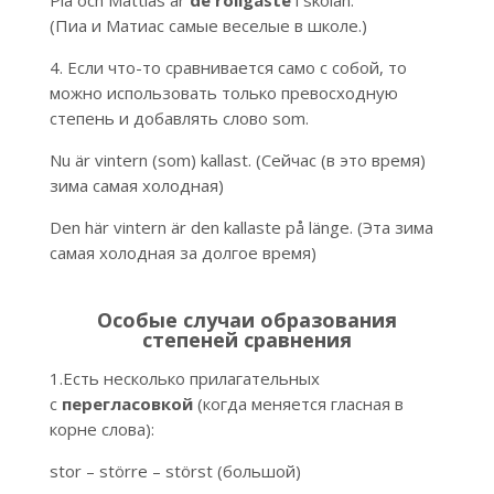
Pia och Mattias är
de roligaste
i skolan.
(Пиа и Матиас самые веселые в школе.)
4. Если что-то сравнивается само с собой, то
можно использовать только превосходную
степень и добавлять слово som.
Nu är vintern (som) kallast. (Сейчас (в это время)
зима самая холодная)
Den här vintern är den kallaste på länge. (Эта зима
самая холодная за долгое время)
Особые случаи образования
степеней сравнения
1.Есть несколько прилагательных
с
перегласовкой
(когда меняется гласная в
корне слова):
stor – större – störst (большой)