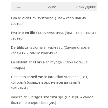
—
хуже
наихудший
Eva är
äldst
av systrarna. (Эва – старшая из
сестер.)
Eva är
den äldsta
av systrarna. (Эва – старшая из
сестер.)
De
äldsta
tavlorna är vackrast. (Самые старые
картины – самые красивые.)
En elefant är
större
än mygga. (Слон больше
комара.)
Den som är
störst
är inte alltid starkast. (Тот,
который больше всех, не всегда самый
сильный.)
Vänern är Sveriges
största
sjö. (Венерн – самое
большое озеро Швеции.)