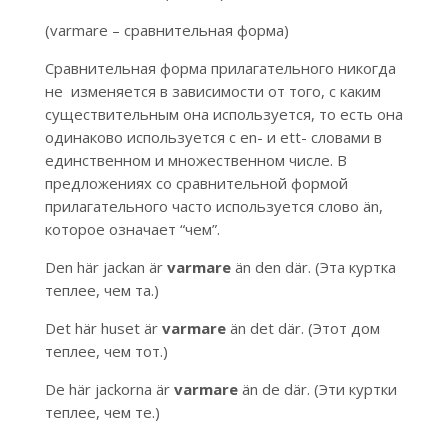
(varmare – сравнительная форма)
Сравнительная форма прилагательного никогда
не изменяется в зависимости от того, с каким
существительным она используется, то есть она
одинаково используется с en- и ett- словами в
единственном и множественном числе. В
предложениях со сравнительной формой
прилагательного часто используется слово än,
которое означает “чем”.
Den här jackan är
varmare
än den där. (Эта куртка
теплее, чем та.)
Det här huset är
varmare
än det där. (Этот дом
теплее, чем тот.)
De här jackorna är
varmare
än de där. (Эти куртки
теплее, чем те.)