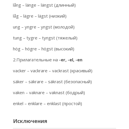
lång – länge – längst (длинный)
låg – lägre – lägst (низкий)
ung – yngre – yngst (молодой)
tung – tygre – tyngst (тяжелый)
hög – högre – högst (высокий)
2.Прилагательные на
-er, -el, -en
vacker – vackrare – vackrast (красивый)
säker – säkrare – säkrast (безопасный)
vaken – vaknare – vaknast (бодрый)
enkel – enklare – enklast (простой)
Исключения