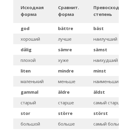
Исходная
Сравнит.
Превосходная
форма
форма
степень
god
bättre
bäst
хороший
лучше
наилучший
dålig
sämre
sämst
плохой
хуже
наихудший
liten
mindre
minst
маленький
меньше
наименьший
gammal
äldre
äldst
старый
старше
самый старший
stor
större
störst
большой
больше
самый большой