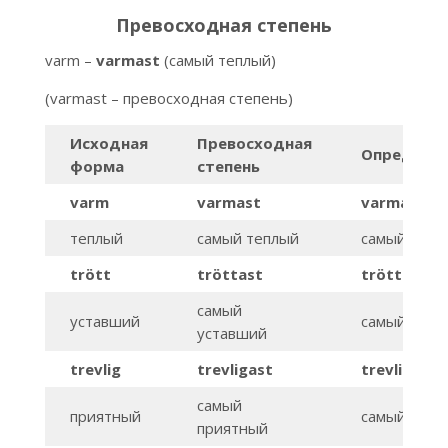
Превосходная степень
varm –
varmast
(самый теплый)
(varmast – превосходная степень)
Исходная
Превосходная
Опред.пре
форма
степень
varm
varmast
varmaste
теплый
самый теплый
самый тепл
trött
tröttast
tröttaste
самый
уставший
самый уста
уставший
trevlig
trevligast
trevligaste
самый
приятный
самый прия
приятный