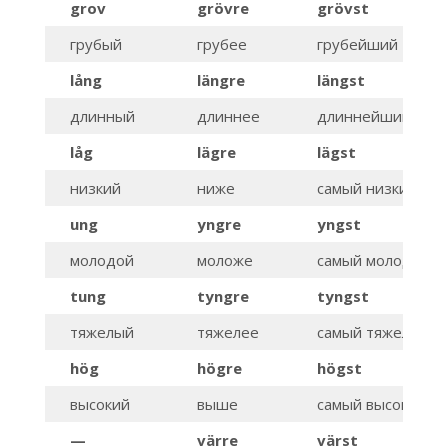
grov
grövre
grövst
грубый
грубее
грубейший
lång
längre
längst
длинный
длиннее
длиннейший
låg
lägre
lägst
низкий
ниже
самый низкий
ung
yngre
yngst
молодой
моложе
самый молодой
tung
tyngre
tyngst
тяжелый
тяжелее
самый тяжелый
hög
högre
högst
высокий
выше
самый высокий
—
värre
värst