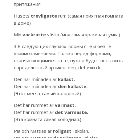
притяжания:
Husets
trevligaste
rum (самая приятная комната
в доме)
Min
vackraste
väska (моя самая красивая сумка)
3.В следующих случаях формы с -e и без -e
взаимозаменяемы. Только перед формами,
оканчивающимися на -e, нужно будет поставить
определенный артикль den, det или de.
Den här månaden är
kallast.
Den här månaden är
den kallaste.
(Этот месяц самый холодный)
Det här rummet är
varmast.
Det här rummet är
det
varmaste.
(Эта комната самая холодная.)
Pia och Mattias är
roligast
i skolan.