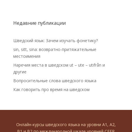
Недавние публикации
Шведский язык: Зачем изучать фонетику?
sin, sitt, sina: возвратно-притяжательные
местоимения
Наречия места в шведском ut – ute – utifrån и
другие
Вопросительные слова шведского языка
Как говорить про время на шведском
Онлайн-курсы шведского языка на уровни А1, А2,
В1 и В2 по международной шкале уровней CEFR