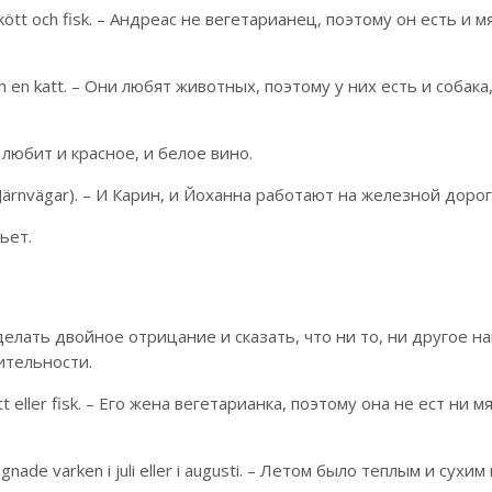
e kött och fisk. – Андреас не вегетарианец, поэтому он есть и м
ch en katt. – Они любят животных, поэтому у них есть и собака,
Он любит и красное, и белое вино.
ns Järnvägar). – И Карин, и Йоханна работают на железной дорог
пьет.
делать двойное отрицание и сказать, что ни то, ни другое н
ительности.
ött eller fisk. – Его жена вегетарианка, поэтому она не ест ни мя
egnade varken i juli eller i augusti. – Летом было теплым и сухим