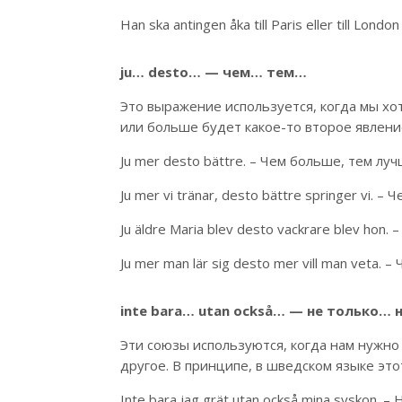
Han ska antingen åka till Paris eller till L
ju… desto… — чем… тем…
Это выражение используется, когда мы хо
или больше будет какое-то второе явление
Ju mer desto bättre. – Чем больше, тем луч
Ju mer vi tränar, desto bättre springer vi
Ju äldre Maria blev desto vackrare blev ho
Ju mer man lär sig desto mer vill man veta
inte bara… utan också… — не только… 
Эти союзы используются, когда нам нужно 
другое. В принципе, в шведском языке этот
Inte bara jag grät utan också mina syskon. –