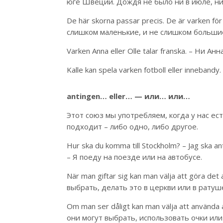
юге Швеции. Дождя не было ни в июле, ни 
De här skorna passar precis. De är varken fö
слишком маленькие, и не слишком больши
Varken Anna eller Olle talar franska. – Ни А
Kalle kan spela varken fotboll eller inneban
antingen… eller… — или… или…
Этот союз мы употребляем, когда у нас ес
подходит – либо одно, либо другое.
Hur ska du komma till Stockholm? – Jag ska a
– Я поеду на поезде или на автобусе.
När man giftar sig kan man välja att göra det
выбрать, делать это в церкви или в ратуш
Om man ser dåligt kan man välja att använda 
они могут выбрать, использовать очки или