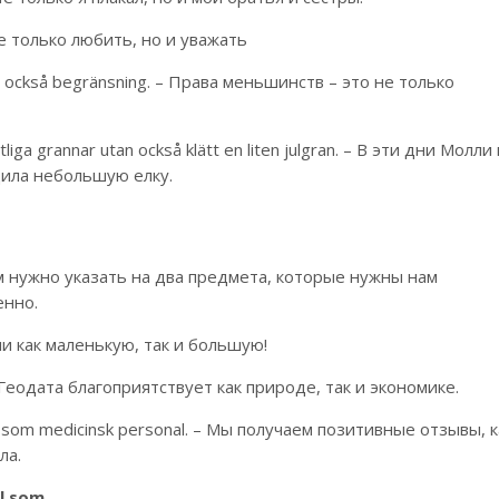
– не только любить, но и уважать
tan också begränsning. – Права меньшинств – это не только
liga grannar utan också klätt en liten julgran. – В эти дни Молли
дила небольшую елку.
ам нужно указать на два предмета, которые нужны нам
енно.
ьми как маленькую, так и большую!
 – Геодата благоприятствует как природе, так и экономике.
lare som medicinsk personal. – Мы получаем позитивные отзывы, 
ла.
ä
l
som
.