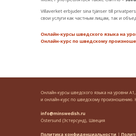
Villaverket erbjuder sina tjänser till privat
свои услуги как частным лицам, так и объ
Онлайн-курсы шведского языка на уровн
Онлайн-курс по шведскому произнош
Онлайн-курсы шведского языка на уровни А1
и онлайн-курс по шведскому произношению. 
info@minswedish.ru
Östersund (Эстерсунд), Швеция
Политика конфиденциальности
|
Полит