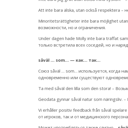
Att inte bara älska, utan också respektera 
Minoritetsrättigheter inte bara möjlighet u
возможности, но и ограничения.
Under dagen hade Molly inte bara träffat samt
только встретила всех соседей, но и наря
såväl … som… — как… так…
Союз såväl … som… используется, когда н
одновременно или существуют одноврем
Ta med såväl den lilla som den stora! – Воз
Geodata gynnar såväl natur som näringsliv.
Vi erhåller positiv feedback från såväl spe
от игроков, так и от медицинского персона
Может употребляться также слитно –
så
v