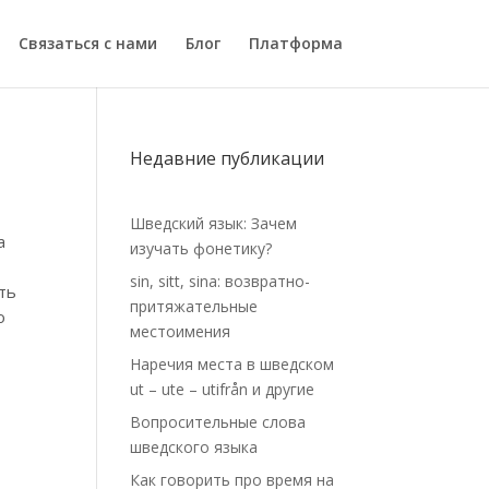
Связаться с нами
Блог
Платформа
Недавние публикации
Шведский язык: Зачем
а
изучать фонетику?
sin, sitt, sina: возвратно-
сть
притяжательные
о
местоимения
Наречия места в шведском
ut – ute – utifrån и другие
Вопросительные слова
шведского языка
Как говорить про время на