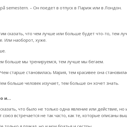
ondon på semestern. – Он поедет в отпуск в Париж или в Лондон.
тим сказать, что чем лучше или больше будет что-то, тем лу
. Или наоборот, хуже.
ше.
. – Чем больше мы тренируемся, тем лучше мы бегаем.
n. – Чем старше становилась Мария, тем красивее она становила
. – Чем больше человек изучает, тем больше он хочет знать.
но и…
сказать, что было не только одна явление или действие, но 
 союз встречается не так часто, как те, которые описаны вы
 Не только я плакал, но и мои братья и сестры.