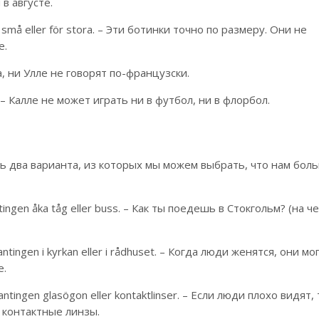
в августе.
r små eller för stora. – Эти ботинки точно по размеру. Они не
е.
нна, ни Улле не говорят по-французски.
dy. – Калле не может играть ни в футбол, ни в флорбол.
ть два варианта, из которых мы можем выбрать, что нам бол
ntingen åka tåg eller buss. – Как ты поедешь в Стокгольм? (на ч
 antingen i kyrkan eller i rådhuset. – Когда люди женятся, они мо
е.
antingen glasögon eller kontaktlinser. – Если люди плохо видят,
 контактные линзы.