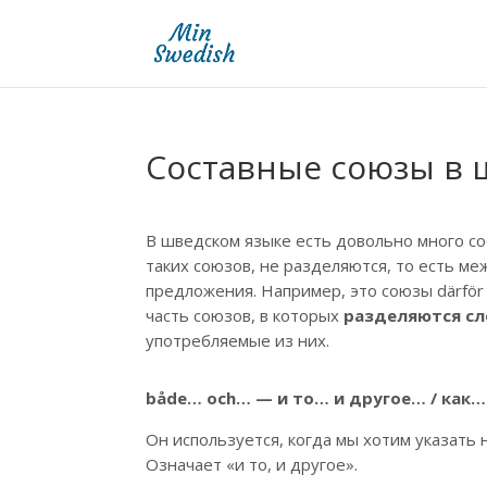
Составные союзы в 
В шведском языке есть довольно много со
таких союзов, не разделяются, то есть ме
предложения. Например, это союзы därför att
часть союзов, в которых
разделяются сл
употребляемые из них.
både… och…
—
и то… и другое… / как…
Он используется, когда мы хотим указать
Означает «и то, и другое».