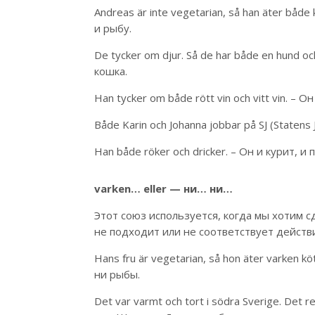
Andreas är inte vegetarian, så han äter båd
и рыбу.
De tycker om djur. Så de har både en hund o
кошка.
Han tycker om både rött vin och vitt vin. – 
Både Karin och Johanna jobbar på SJ (State
Han både röker och dricker. – Он и курит, и 
varken… eller
—
ни… ни…
Этот союз используется, когда мы хотим с
не подходит или не соответствует действ
Hans fru är vegetarian, så hon äter varken k
ни рыбы.
Det var varmt och tort i södra Sverige. Det r