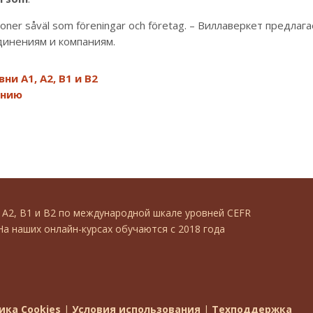
personer såväl som föreningar och företag. – Виллаверкет предлаг
единениям и компаниям.
и А1, А2, В1 и В2
ению
, А2, В1 и В2 по международной шкале уровней CEFR
На наших онлайн-курсах обучаются с 2018 года
ика Cookies
|
Условия использования
|
Техподдержка