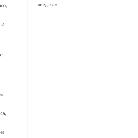
шведском
ясо,
 и
е.
ам
са,
 на