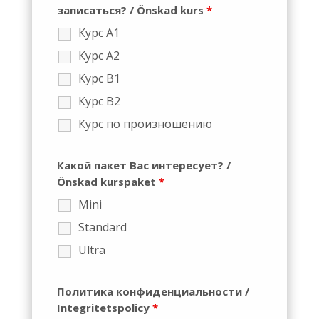
записаться? / Önskad kurs
*
Курс А1
Курс А2
Курс В1
Курс В2
Курс по произношению
Какой пакет Вас интересует? /
Önskad kurspaket
*
Mini
Standard
Ultra
Политика конфиденциальности /
Integritetspolicy
*