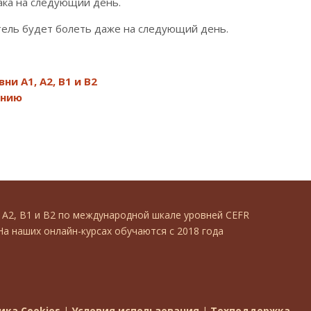
рака на следующий день.
 Учитель будет болеть даже на следующий день.
и А1, А2, В1 и В2
ению
, А2, В1 и В2 по международной шкале уровней CEFR
На наших онлайн-курсах обучаются с 2018 года
ика Cookies
|
Условия использования
|
Техподдержка