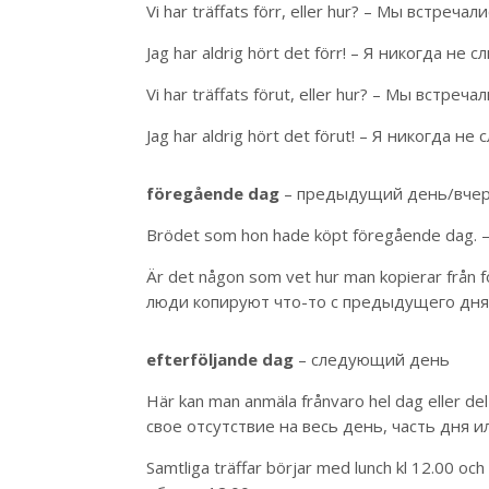
Vi har träffats förr, eller hur? – Мы встреча
Jag har aldrig hört det förr! – Я никогда не
Vi har träffats förut, eller hur? – Мы встреч
Jag har aldrig hört det förut! – Я никогда н
föregående dag
– предыдущий день/вче
Brödet som hon hade köpt föregående dag.
Är det någon som vet hur man kopierar från 
люди копируют что-то с предыдущего дня 
efterföljande dag
– следующий день
Här kan man anmäla frånvaro hel dag eller de
свое отсутствие на весь день, часть дня 
Samtliga träffar börjar med lunch kl 12.00 oc