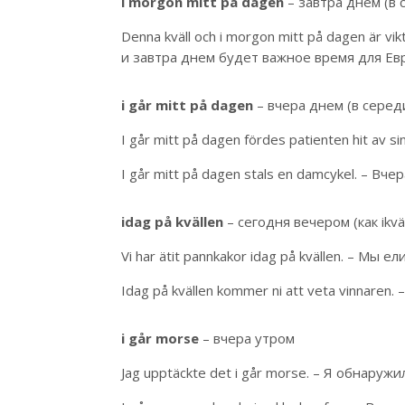
i morgon mitt på dagen
– завтра днем (в 
Denna kväll och i morgon mitt på dagen är v
и завтра днем будет важное время для Ев
i går mitt på dagen
– вчера днем (в серед
I går mitt på dagen fördes patienten hit av 
I går mitt på dagen stals en damcykel. – В
idag på kvällen
– сегодня вечером (как ikväl
Vi har ätit pannkakor idag på kvällen. – Мы 
Idag på kvällen kommer ni att veta vinnare
i går morse
– вчера утром
Jag upptäckte det i går morse. – Я обнаружи