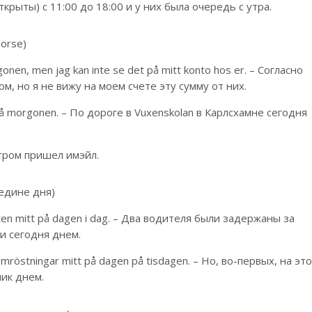
крыты) с 11:00 до 18:00 и у них была очередь с утра.
morse)
gonen, men jag kan inte se det på mitt konto hos er. – Согласно
м, но я не вижу на моем счете эту сумму от них.
g på morgonen. – По дороге в Vuxenskolan в Карлсхамне сегодня
утром пришел имэйл.
редине дня)
rbotten mitt på dagen i dag. – Два водителя были задержаны за
и сегодня днем.
 omröstningar mitt på dagen på tisdagen. – Но, во-первых, на эт
ник днем.