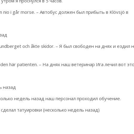
а утром я проснулся в 5 часов.
kan nio i går morse. – Автобус должен был прибыть в Klövsjö в
азад
amundberget och åkte skidor. – Я был свободен на днях и ездил 
 den här patienten. – На днях наш ветеринар Ига лечил вот эт
ь назад
есколько недель назад наш персонал проходил обучение.
о сделал татуировки (несколько недель назад)