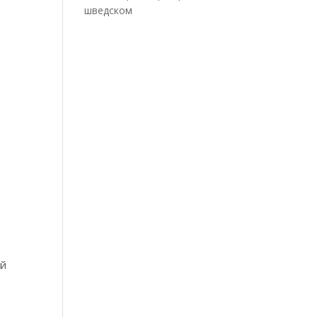
шведском
ой