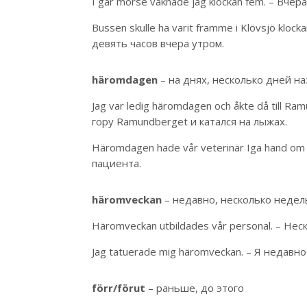
I går morse vaknade jag klockan fem. – Вчер
Bussen skulle ha varit framme i Klövsjö kloc
девять часов вчера утром.
häromdagen
– на днях, несколько дней н
Jag var ledig häromdagen och åkte då till R
гору Ramundberget и катался на лыжах.
Häromdagen hade vår veterinär Iga hand om
пациента.
häromveckan
– недавно, несколько недел
Häromveckan utbildades vår personal. – Н
Jag tatuerade mig häromveckan. – Я недавн
förr/förut
– раньше, до этого