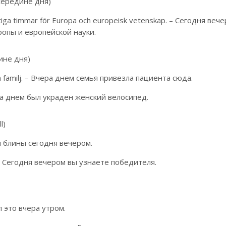
середине дня)
iktiga timmar för Europa och europeisk vetenskap. – Сегодня веч
ропы и европейской науки.
ине дня)
sin familj. – Вчера днем семья привезла пациента сюда.
чера днем был украден женский велосипед.
l)
ели блины сегодня вечером.
n. – Сегодня вечером вы узнаете победителя.
л это вчера утром.