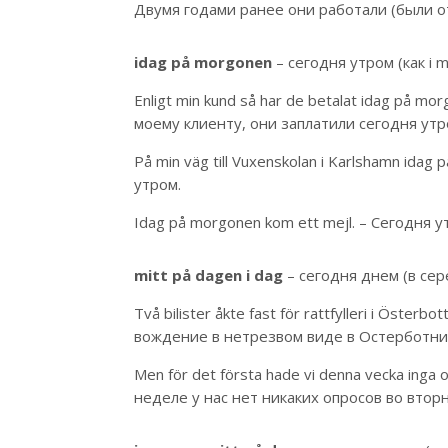
Двумя годами ранее они работали (были от
idag på morgonen
– сегодня утром (как i 
Enligt min kund så har de betalat idag på mor
моему клиенту, они заплатили сегодня утро
På min väg till Vuxenskolan i Karlshamn ida
утром.
Idag på morgonen kom ett mejl. – Сегодня 
mitt på dagen i dag
– сегодня днем (в се
Två bilister åkte fast för rattfylleri i Öste
вождение в нетрезвом виде в Остерботни
Men för det första hade vi denna vecka inga
неделе у нас нет никаких опросов во втор