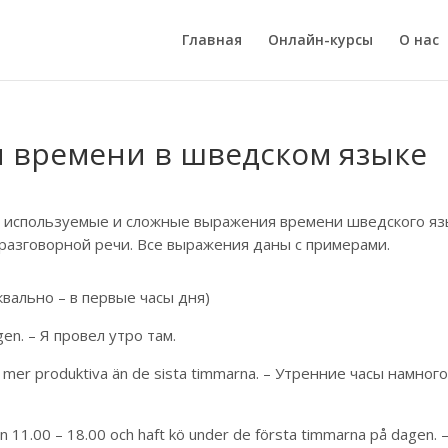
Главная
Онлайн-курсы
О нас
 времени в шведском языке
о используемые и сложные выражения времени шведского яз
 разговорной речи. Все выражения даны с примерами.
уквально – в первые часы дня)
agen. – Я провел утро там.
t mer produktiva än de sista timmarna. – Утренние часы намног
an 11.00 – 18.00 och haft kö under de första timmarna på dagen. 