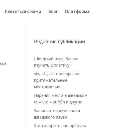
Связаться с нами
Блог
Платформа
Недавние публикации
Шведский язык: Зачем
ыка.
изучать фонетику?
sin, sitt, sina: возвратно-
притяжательные
местоимения
Наречия места в шведском
ut – ute – utifrån и другие
о
Вопросительные слова
шведского языка
–
Как говорить про время на