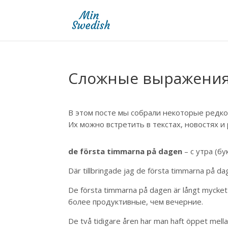
Сложные выражения
В этом посте мы собрали некоторые редк
Их можно встретить в текстах, новостях и
de första timmarna på dagen
– с утра (б
Där tillbringade jag de första timmarna på d
De första timmarna på dagen är långt mycke
более продуктивные, чем вечерние.
De två tidigare åren har man haft öppet mell