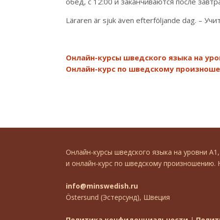
обед, с 12:00 и заканчиваются после завт
Läraren är sjuk även efterföljande dag. –
Онлайн-курсы шведского языка на уровн
Онлайн-курс по шведскому произнош
Онлайн-курсы шведского языка на уровни А1
и онлайн-курс по шведскому произношению. 
info@minswedish.ru
Östersund (Эстерсунд), Швеция
Политика конфиденциальности
|
Полит