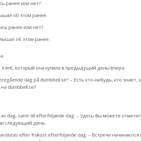
лись ранее или нет?
 слышал об этом ранее.
ались ранее или нет?
е слышал об этом ранее.
ра
 – Хлеб, который она купила в предыдущий день/вчера.
föregående dag på dumbbell.se? – Есть кто-нибудь, кто знает, 
на dumbbell.se?
l av dag, samt till efterföljande dag. – Здесь Вы можете отмети
или следующий день.
h avslutas efter frukost efterföljande dag. – Встречи начинаются 