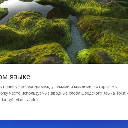
ом языке
ть плавные переходы между темами и мыслями, которые мы
ожу часто используемые вводные слова шведского языка. först 
an gör vi det andra....