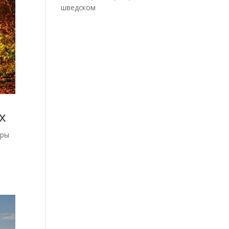
шведском
х
еры