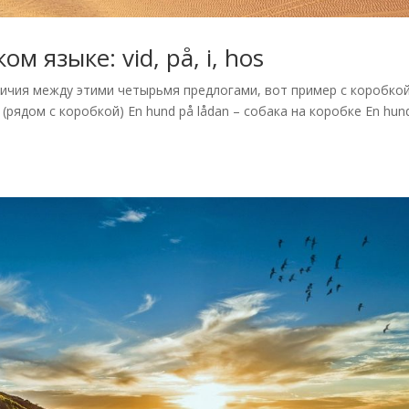
м языке: vid, på, i, hos
ичия между этими четырьмя предлогами, вот пример с коробкой
 (рядом с коробкой) En hund på lådan – собака на коробке En hund